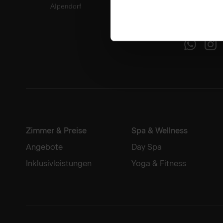
Alpendor
Zimmer & Preise
Spa & Wellness
Angebote
Day Spa
Inklusivleistungen
Yoga & Fitness