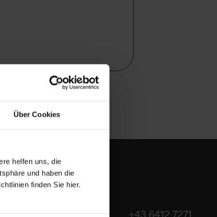
Über Cookies
ere helfen uns, die
atsphäre und haben die
tlinien finden Sie hier.
+43 6412 7271