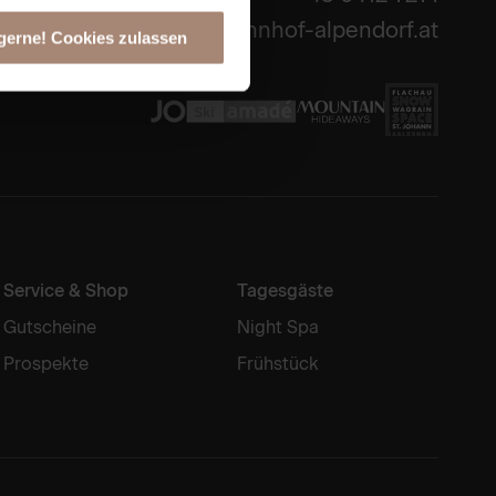
info@sonnhof-alpendorf.at
gerne! Cookies zulassen
Service & Shop
Tagesgäste
Gutscheine
Night Spa
Prospekte
Frühstück