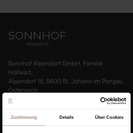
Sonnhof Alpendorf GmbH, Familie
Höllwart,
Alpendorf 16, 5600 St. Johann im Pongau,
Österreich
ROUTE PLANEN
Zustimmung
Details
Über Cookies