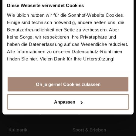
Diese Webseite verwendet Cookies
+43 6412 7271
Wie üblich nutzen wir für die Sonnhof-Website Cookies.
info@sonnhof-alpendorf.at
Einige sind technisch notwendig, andere helfen uns, die
Benutzerfreundlichkeit der Seite zu verbessern. Aber
keine Sorge, wir respektieren Ihre Privatsphäre und
haben die Datenerfassung auf das Wesentliche reduziert.
Alle Informationen zu unseren Datenschutz-Richtlinien
finden Sie hier. Vielen Dank für Ihre Unterstützung!
Oh ja gerne! Cookies zulassen
Zimmer & Preise
Spa & Wellness
Anpassen
Angebote
Day Spa
Inklusivleistungen
Yoga & Fitness
Kulinarik
Sport & Erleben