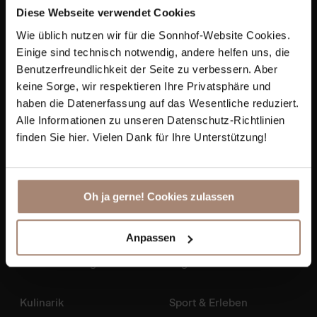
Diese Webseite verwendet Cookies
+43 6412 7271
Wie üblich nutzen wir für die Sonnhof-Website Cookies.
info@sonnhof-alpendorf.at
Einige sind technisch notwendig, andere helfen uns, die
Benutzerfreundlichkeit der Seite zu verbessern. Aber
keine Sorge, wir respektieren Ihre Privatsphäre und
haben die Datenerfassung auf das Wesentliche reduziert.
Alle Informationen zu unseren Datenschutz-Richtlinien
finden Sie hier. Vielen Dank für Ihre Unterstützung!
Oh ja gerne! Cookies zulassen
Zimmer & Preise
Spa & Wellness
Anpassen
Angebote
Day Spa
Inklusivleistungen
Yoga & Fitness
Kulinarik
Sport & Erleben