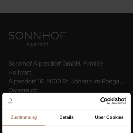
Sonnhof Alpendorf GmbH, Familie
Höllwart,
Alpendorf 16, 5600 St. Johann im Pongau,
Österreich
ROUTE PLANEN
Zustimmung
Details
Über Cookies