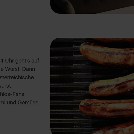
4 Uhr geht’s auf
ie Wurst. Dann
österreichische
wurst
chlos-Fans
umi und Gemüse