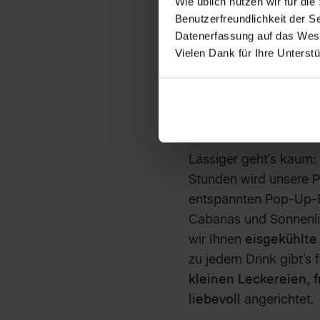
Wie üblich nutzen wir für d
auf die ,,Bühne“.
Benutzerfreundlichkeit der S
Datenerfassung auf das Wesen
COME OVER.
Vielen Dank für Ihre Unterstu
Spieß & Spritz
Lässiger geht’s kaum: 
Stunden wird unsere P
entspannten Pop-Up-B
Cabanas und Sonnenli
wir Ihnen
eisgekühlte
zu jedem Drink gibt’s 
kleinen Leckereien, fr
liebevoll
angerichtet.