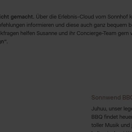
eicht gemacht.
Über die
Erlebnis-Cloud
vom Sonnhof kö
pfehlungen informieren und diese auch ganz bequem b
ckfragen helfen Susanne und ihr Concierge-Team gern 
gn“.
Sonnwend BB
Juhuu, unser le
BBQ findet heuer
toller Musik und