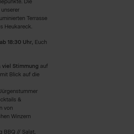
hepunkte. Die
 unserer
luminierten Terrasse
as Heukareck.
ab 18:30 Uhr,
Euch
 viel Stimmung
auf
mit Blick auf die
@Jürgenstummer
cktails &
n von
chen Winzern
 BBQ // Salat,