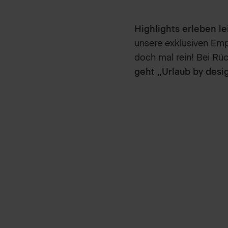
Highlights erleben l
unsere exklusiven Em
doch mal rein! Bei Rü
geht „Urlaub by desi