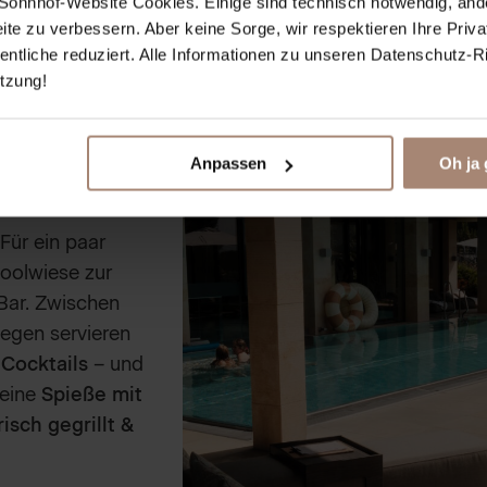
ie Sonnhof-Website Cookies. Einige sind technisch notwendig, and
eite zu verbessern. Aber keine Sorge, wir respektieren Ihre Priv
tliche reduziert. Alle Informationen zu unseren Datenschutz-Rich
̈tzung!
Anpassen
Oh ja 
Für ein paar
oolwiese zur
ar. Zwischen
egen servieren
 Cocktails
– und
feine
Spieße mit
isch gegrillt &