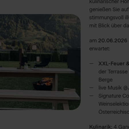
kulinarischer Hö
genießen Sie auf
stimmungsvoll il
mit Blick über d
am
20.06.2026 
erwartet:
XXL-Feuer &
der Terrasse 
Berge
live Musik 
Signature Co
Weinselektio
Österreichis
Kulinarik:
4 Gang