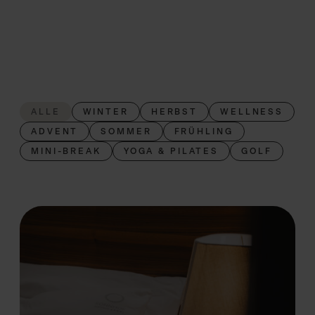
ALLE
WINTER
HERBST
WELLNESS
ADVENT
SOMMER
FRÜHLING
MINI-BREAK
YOGA & PILATES
GOLF