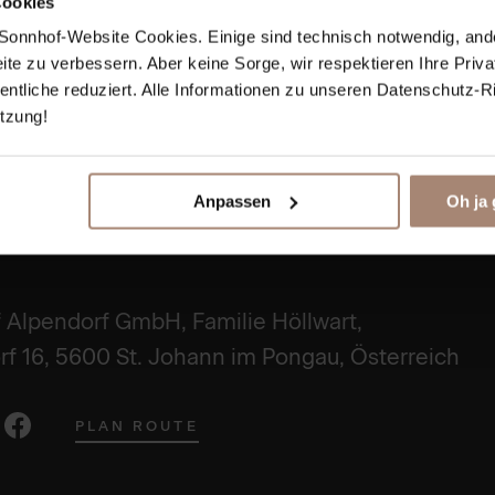
Cookies
ie Sonnhof-Website Cookies. Einige sind technisch notwendig, and
eite zu verbessern. Aber keine Sorge, wir respektieren Ihre Priv
tliche reduziert. Alle Informationen zu unseren Datenschutz-Rich
̈tzung!
Anpassen
Oh ja 
 Alpendorf GmbH, Familie Höllwart,
f 16, 5600 St. Johann im Pongau, Österreich
PLAN ROUTE