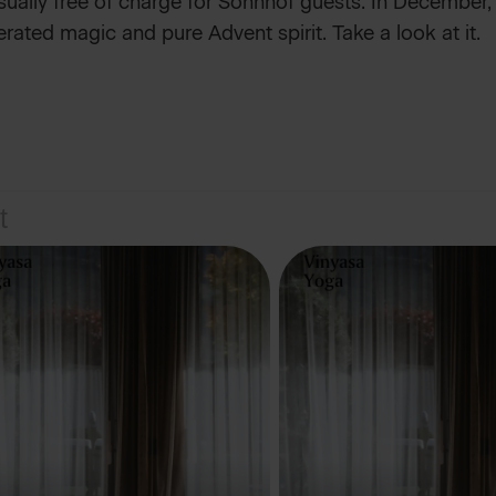
sually free of charge for Sonnhof guests. In December, 
ated magic and pure Advent spirit. Take a look at it.
t