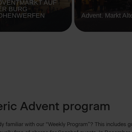
DVENTMARKT AUF
ER BURG
OHENWERFEN
Advent. Markt Al
ric Advent program
y familiar with our “Weekly Program”? This includes gu