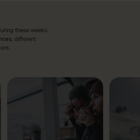
during these weeks.
nces
, different
ore.