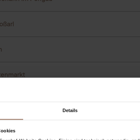
 17.11. bis 23.12.2023 jeweils Donnerstag bis Sonntag
oßarl
uten
 1.12. bis 23.12.2023 jeden Freitag, Samstag und Sonnt
n
uten
 1.12. bis 24.12. – Montag bis Sonntag
ür alle Sinne”
tenmarkt
nuten
 25.11. bis 17. 12.2023 jeden Samstag und Sonntag (zu
12.2023)
tkindlmarkt
nuten
 23.11. bis 1.1.2024 – Montag bis Sonntag
Details
vent
nuten
Cookies
St. Gilgen & Strobl