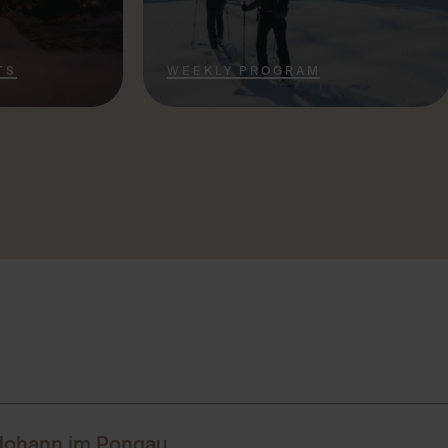
TS
WEEKLY PROGRAM
 Johann im Pongau
ten