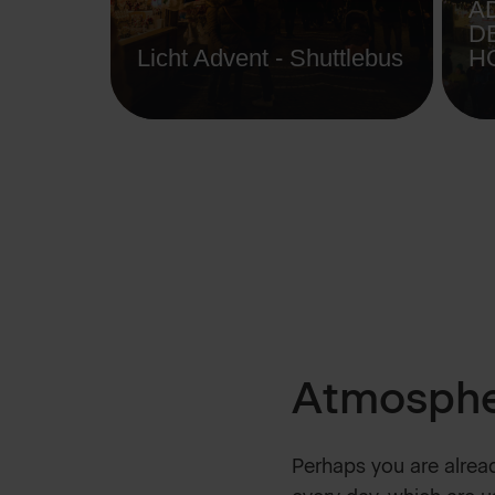
A
D
Licht Advent - Shuttlebus
H
Atmosphe
Perhaps you are alread