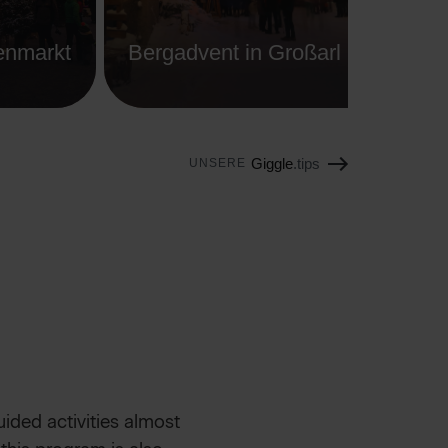
tenmarkt
Bergadvent in Großarl
A
Giggle
.tips
UNSERE
ided activities almost