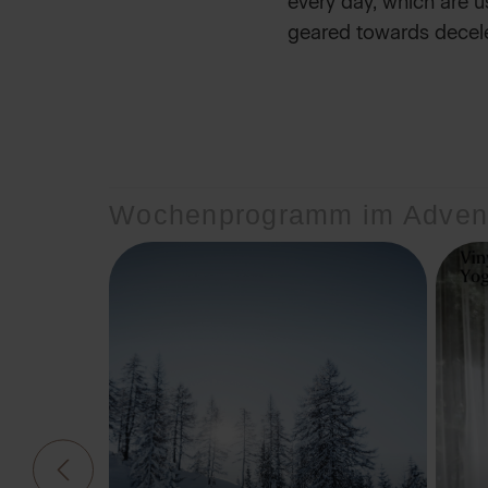
every day, which are u
geared towards deceler
Wochenprogramm im Adven