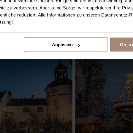
ie Sonnhof-Website Cookies. Einige sind technisch notwendig, and
23
–
Donnerstag & Freitag (11 bis 19:30 Uhr)
eite zu verbessern. Aber keine Sorge, wir respektieren Ihre Priv
ntag, Feiertage und 9.12. (10 bis 19:30 Uhr)
tliche reduziert. Alle Informationen zu unseren Datenschutz-Rich
̈tzung!
 St. Wolfgang
23 – Mittwoch, Donnerstag & Freitag (11 bis 19:30 Uhr)
ntag, Feiertage und 9.12. (10 bis 19:30 Uhr)
Anpassen
Oh ja 