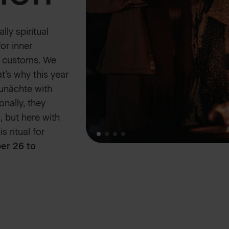
ly spiritual
for inner
l customs. We
t’s why this year
aunächte with
onally, they
 but here with
s ritual for
r 26 to